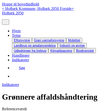
Hoppe til hovedindhold
+
Holbæk Kommune, Holbæk 2050 Forside
+
Holbæk 2050
Hjem
Tema
Elforsyning
Grøn varmeforsyning
Mobilitet
Landbrug og arealanvendelse
Industri og øvrige
Udledninger fra forbrug
Klimatilpasning
Biodiversitet
Handlinger
Indikatorer
Søg
Indikatorer
Grønnere affaldshåndtering
Referenceværdi