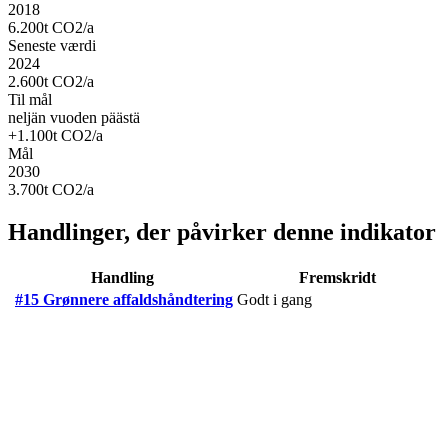
2018
6.200
t CO2/a
Seneste værdi
2024
2.600
t CO2/a
Til mål
neljän vuoden päästä
+
1.100
t CO2/a
Mål
2030
3.700
t CO2/a
Handlinger, der påvirker denne indikator
Handling
Fremskridt
#15 Grønnere affaldshåndtering
Godt i gang